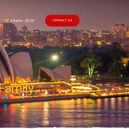
0 Items
-
$0.00
CONTACT US
 Family