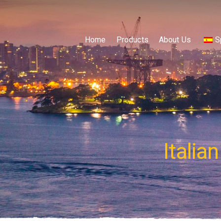
Home
Products
About Us
S
Italia