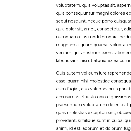
voluptatem, quia voluptas sit, asperna
quia consequuntur magni dolores eos
sequi nesciunt, neque porro quisqua
quia dolor sit, amet, consectetur, adip
numquam eius modi tempora incidunt
magnam aliquam quaerat voluptate
veniam, quis nostrum exercitationem 
laboriosam, nisi ut aliquid ex ea c
Quis autem vel eum iure reprehenderit
esse, quam nihil molestiae consequat
eum fugiat, quo voluptas nulla pariat
accusamus et iusto odio dignissimos 
praesentium voluptatum deleniti atqu
quas molestias excepturi sint, obcae
provident, similique sunt in culpa, qui
animi, id est laborum et dolorum fuga