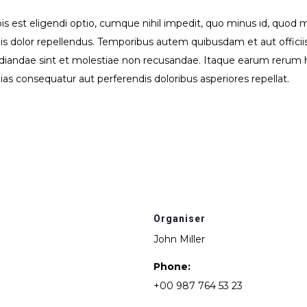
s est eligendi optio, cumque nihil impedit, quo minus id, quod 
 dolor repellendus. Temporibus autem quibusdam et aut officiis
udiandae sint et molestiae non recusandae. Itaque earum rerum h
lias consequatur aut perferendis doloribus asperiores repellat.
Organiser
John Miller
Phone:
+00 987 764 53 23