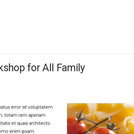
kshop for All Family
natus error sit voluptatem
m, totam rem aperiam
itatis et quasi architecto
 Nemo enim ipsam