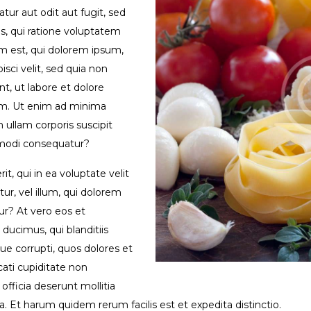
tur aut odit aut fugit, sed
, qui ratione voluptatem
m est, qui dolorem ipsum,
isci velit, sed quia non
, ut labore et dolore
m. Ut enim ad minima
ullam corporis suscipit
ommodi consequatur?
, qui in ea voluptate velit
ur, vel illum, qui dolorem
ur? At vero eos et
ducimus, qui blanditiis
e corrupti, quos dolores et
cati cupiditate non
 officia deserunt mollitia
. Et harum quidem rerum facilis est et expedita distinctio.