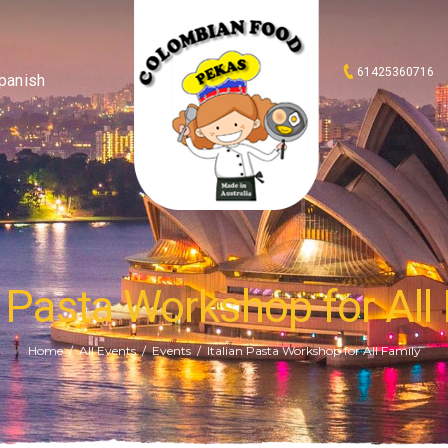
61425360716
panish
n Pasta Workshop for All
Home
All Events
Events
Italian Pasta Workshop for All Family